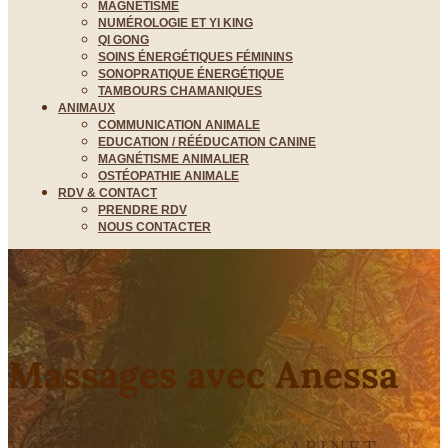
MAGNÉTISME
NUMÉROLOGIE ET YI KING
QI GONG
SOINS ÉNERGÉTIQUES FÉMININS
SONOPRATIQUE ÉNERGÉTIQUE
TAMBOURS CHAMANIQUES
ANIMAUX
COMMUNICATION ANIMALE
EDUCATION / RÉÉDUCATION CANINE
MAGNÉTISME ANIMALIER
OSTÉOPATHIE ANIMALE
RDV & CONTACT
PRENDRE RDV
NOUS CONTACTER
Massages avec Anessa
MASSEUSE ANNECY - CABINET