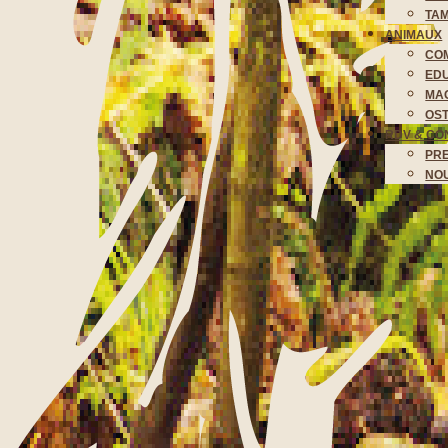
TA
ANIMAUX
CO
EDU
MAG
OST
RDV & CO
PR
NO