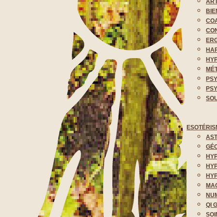
ART
BIE
COA
CON
ER
HA
HY
MÉ
PS
PS
SOU
ESOTÉRIS
AS
GÉO
HY
HYP
HYP
MA
NUM
QI 
SOI