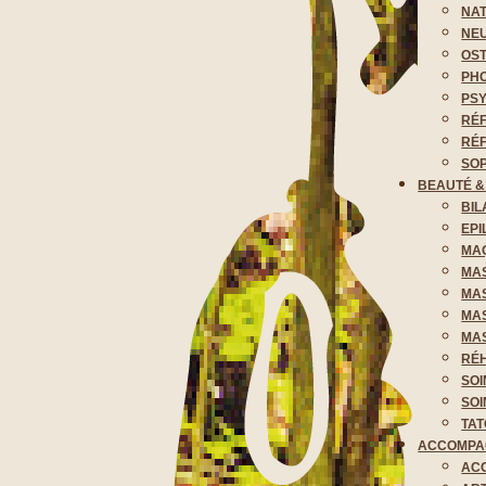
NAT
NE
OST
PHO
PS
RÉ
RÉ
SO
BEAUTÉ 
BIL
EPI
MA
MA
MA
MA
MAS
RÉH
SOI
SOI
TAT
ACCOMPA
AC