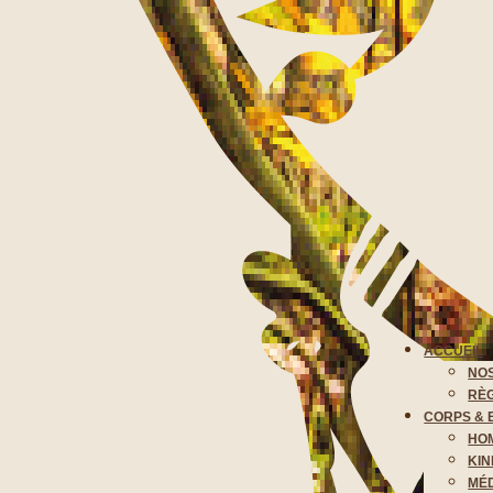
ACCUEIL
NOS
RÈG
CORPS & 
HO
KIN
MÉD