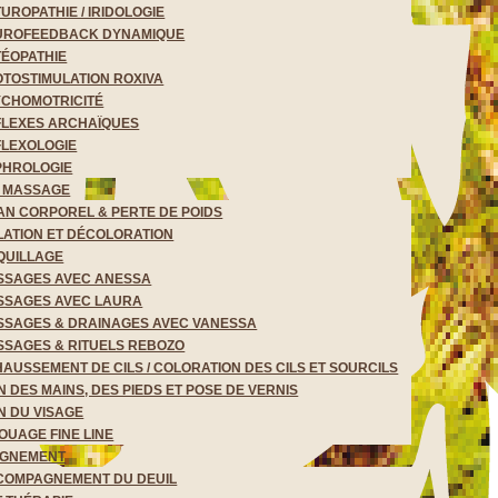
UROPATHIE / IRIDOLOGIE
UROFEEDBACK DYNAMIQUE
ÉOPATHIE
TOSTIMULATION ROXIVA
YCHOMOTRICITÉ
FLEXES ARCHAÏQUES
FLEXOLOGIE
PHROLOGIE
& MASSAGE
AN CORPOREL & PERTE DE POIDS
LATION ET DÉCOLORATION
QUILLAGE
SSAGES AVEC ANESSA
SSAGES AVEC LAURA
SSAGES & DRAINAGES AVEC VANESSA
SAGES & RITUELS REBOZO
AUSSEMENT DE CILS / COLORATION DES CILS ET SOURCILS
N DES MAINS, DES PIEDS ET POSE DE VERNIS
N DU VISAGE
OUAGE FINE LINE
GNEMENT
COMPAGNEMENT DU DEUIL