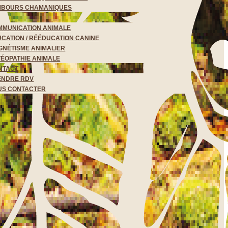
MBOURS CHAMANIQUES
MMUNICATION ANIMALE
CATION / RÉÉDUCATION CANINE
NÉTISME ANIMALIER
ÉOPATHIE ANIMALE
NTACT
ENDRE RDV
US CONTACTER