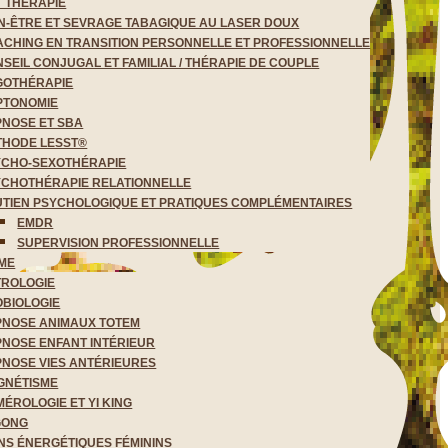
 THÉRAPIE
N-ÊTRE ET SEVRAGE TABAGIQUE AU LASER DOUX
CHING EN TRANSITION PERSONNELLE ET PROFESSIONNELLE
SEIL CONJUGAL ET FAMILIAL / THÉRAPIE DE COUPLE
GOTHÉRAPIE
PTONOMIE
PNOSE ET SBA
THODE LESST®
YCHO-SEXOTHÉRAPIE
YCHOTHÉRAPIE RELATIONNELLE
TIEN PSYCHOLOGIQUE ET PRATIQUES COMPLÉMENTAIRES
EMDR
SUPERVISION PROFESSIONNELLE
ME
TROLOGIE
BIOLOGIE
PNOSE ANIMAUX TOTEM
NOSE ENFANT INTÉRIEUR
NOSE VIES ANTÉRIEURES
GNÉTISME
ÉROLOGIE ET YI KING
GONG
NS ÉNERGÉTIQUES FÉMININS