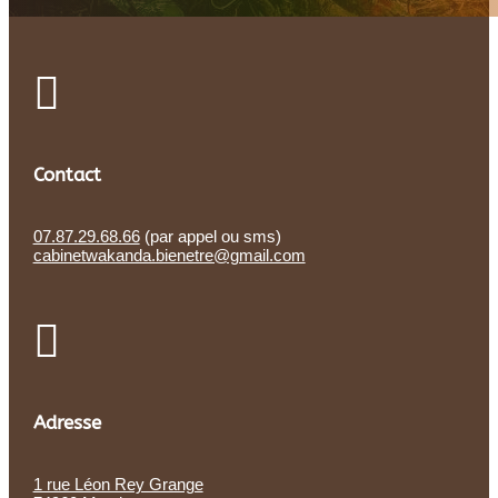

Contact
07.87.29.68.66
(par appel ou sms)
cabinetwakanda.bienetre@gmail.com

Adresse
1 rue Léon Rey Grange