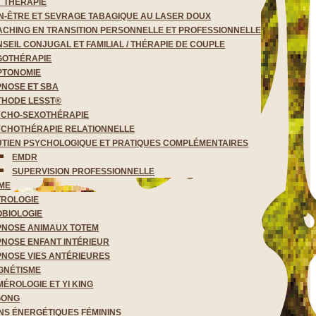
 THÉRAPIE
N-ÊTRE ET SEVRAGE TABAGIQUE AU LASER DOUX
CHING EN TRANSITION PERSONNELLE ET PROFESSIONNELLE
SEIL CONJUGAL ET FAMILIAL / THÉRAPIE DE COUPLE
GOTHÉRAPIE
PTONOMIE
PNOSE ET SBA
THODE LESST®
YCHO-SEXOTHÉRAPIE
YCHOTHÉRAPIE RELATIONNELLE
TIEN PSYCHOLOGIQUE ET PRATIQUES COMPLÉMENTAIRES
EMDR
SUPERVISION PROFESSIONNELLE
ME
TROLOGIE
BIOLOGIE
PNOSE ANIMAUX TOTEM
NOSE ENFANT INTÉRIEUR
NOSE VIES ANTÉRIEURES
GNÉTISME
ÉROLOGIE ET YI KING
GONG
NS ÉNERGÉTIQUES FÉMININS