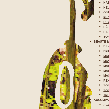
NAT
NE
OST
PHO
PS
RÉ
RÉ
SO
BEAUTÉ 
BIL
EPI
MA
MA
MA
MA
MAS
RÉH
SOI
SOI
TAT
ACCOMPA
AC