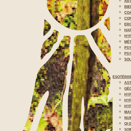
ART
BIE
COA
CON
ER
HA
HY
MÉ
PS
PS
SOU
ESOTÉRIS
AS
GÉO
HY
HYP
HYP
MA
NUM
QI 
SOI