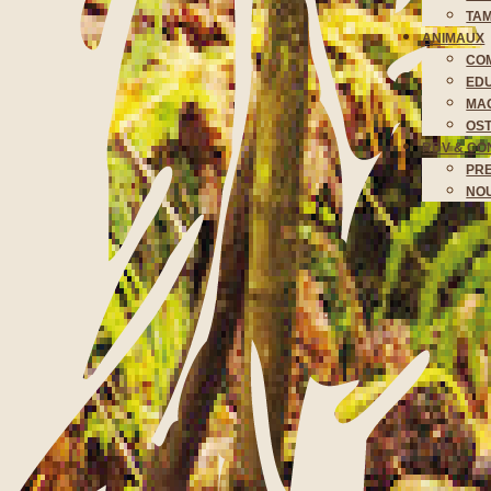
TA
ANIMAUX
CO
EDU
MAG
OST
RDV & CO
PR
NO