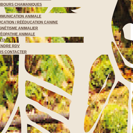
MBOURS CHAMANIQUES
MMUNICATION ANIMALE
CATION / RÉÉDUCATION CANINE
NÉTISME ANIMALIER
ÉOPATHIE ANIMALE
NTACT
ENDRE RDV
US CONTACTER