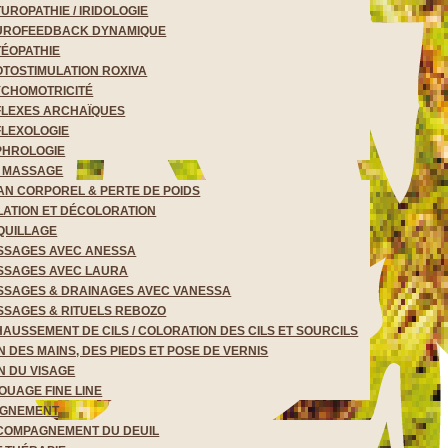
UROPATHIE / IRIDOLOGIE
UROFEEDBACK DYNAMIQUE
ÉOPATHIE
TOSTIMULATION ROXIVA
YCHOMOTRICITÉ
FLEXES ARCHAÏQUES
FLEXOLOGIE
PHROLOGIE
& MASSAGE
AN CORPOREL & PERTE DE POIDS
LATION ET DÉCOLORATION
QUILLAGE
SSAGES AVEC ANESSA
SSAGES AVEC LAURA
SSAGES & DRAINAGES AVEC VANESSA
SAGES & RITUELS REBOZO
AUSSEMENT DE CILS / COLORATION DES CILS ET SOURCILS
N DES MAINS, DES PIEDS ET POSE DE VERNIS
N DU VISAGE
OUAGE FINE LINE
GNEMENT
COMPAGNEMENT DU DEUIL