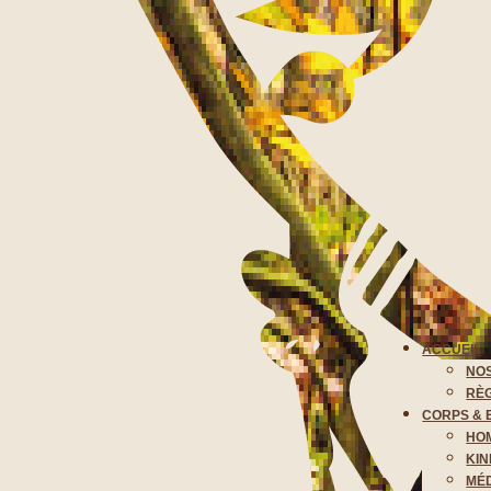
ACCUEIL
NOS
RÈG
CORPS & 
HO
KIN
MÉD